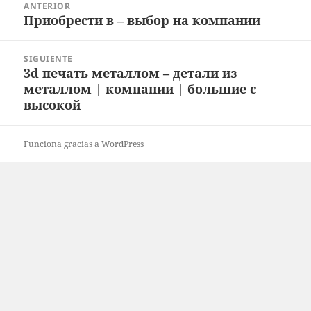
ANTERIOR
de
Приобрести в – выбор на компании
Entrada
entradas
anterior:
SIGUIENTE
3d печать металлом – детали из
Entrada
металлом | компании | большие с
siguiente:
высокой
Funciona gracias a WordPress