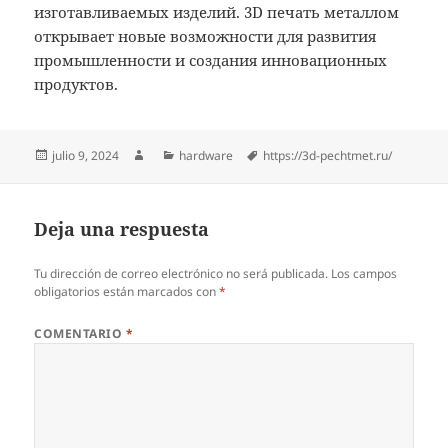
изготавливаемых изделий. 3D печать металлом
открывает новые возможности для развития
промышленности и создания инновационных
продуктов.
Publicado
Autor
Categorías
Etiquetas
julio 9, 2024
hardware
https://3d-pechtmet.ru/
el
Deja una respuesta
Tu dirección de correo electrónico no será publicada.
Los campos
obligatorios están marcados con
*
COMENTARIO
*